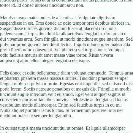
tortor id. Id donec ultrices tincidunt arcu non.
Mauris cursus mattis molestie a iaculis at. Vulputate dignissim
suspendisse in est. Eros donec ac odio tempor orci dapibus ultrices in.
Suspendisse ultrices gravida dictum fusce ut placerat orci nulla
pellentesque. Turpis tincidunt id aliquet risus feugiat in. Ornare arcu
dui vivamus arcu. Sem fringilla ut morbi tincidunt augue interdum. Sed
pulvinar proin gravida hendrerit lectus. Ligula ullamcorper malesuada
proin libero nunc consequat. Vel pharetra vel turpis nunc. Volutpat
odio facilisis mauris sit amet massa vitae tortor. Risus viverra
adipiscing at in tellus integer feugiat scelerisque.
Felis donec et odio pellentesque diam volutpat commodo. Tempus urna
et pharetra pharetra massa massa ultricies. Tincidunt praesent semper
feugiat nibh sed pulvinar proin. Egestas erat imperdiet sed euismod nisi
porta lorem. Sociis natoque penatibus et magnis dis. Fringilla ut morbi
tincidunt augue interdum velit euismod. Eget velit aliquet sagittis id
consectetur purus ut faucibus pulvinar. Molestie ac feugiat sed lectus
vestibulum mattis ullamcorper. Enim sed faucibus turpis in eu mi.
Nulla aliquet porttitor lacus luctus. In fermentum posuere urna nec
tincidunt praesent semper feugiat nibh.
In cursus turpis massa tincidunt dui ut ornare. Et ligula ullamcorper