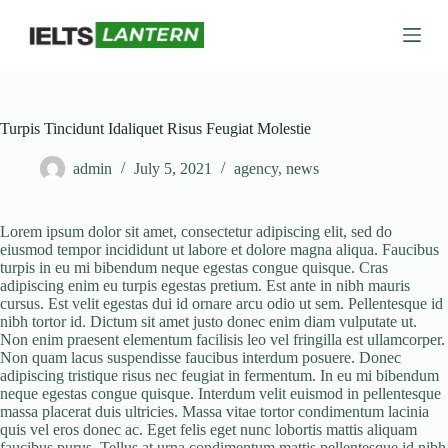
S
k
i
p
t
o
c
Turpis Tincidunt Idaliquet Risus Feugiat Molestie
o
n
admin
July 5, 2021
agency
,
news
t
e
n
Lorem ipsum dolor sit amet, consectetur adipiscing elit, sed do
t
eiusmod tempor incididunt ut labore et dolore magna aliqua. Faucibus
turpis in eu mi bibendum neque egestas congue quisque. Cras
adipiscing enim eu turpis egestas pretium. Est ante in nibh mauris
cursus. Est velit egestas dui id ornare arcu odio ut sem. Pellentesque id
nibh tortor id. Dictum sit amet justo donec enim diam vulputate ut.
Non enim praesent elementum facilisis leo vel fringilla est ullamcorper.
Non quam lacus suspendisse faucibus interdum posuere. Donec
adipiscing tristique risus nec feugiat in fermentum. In eu mi bibendum
neque egestas congue quisque. Interdum velit euismod in pellentesque
massa placerat duis ultricies. Massa vitae tortor condimentum lacinia
quis vel eros donec ac. Eget felis eget nunc lobortis mattis aliquam
faucibus purus. Tellus at urna condimentum mattis pellentesque id nibh