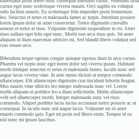
malesuada proin libero nunc consequat interdum varius. Venenatis urna
cursus eget nunc scelerisque viverra mauris. Orci sagittis eu volutpat
odio facilisis mauris. Eu scelerisque felis imperdiet proin fermentum
leo. Senectus et netus et malesuada fames ac turpis. Interdum posuere
lorem ipsum dolor sit amet consectetur. Tortor dignissim convallis
aenean et tortor at risus. Vulputate dignissim suspendisse in est. Amet
risus nullam eget felis eget nunc. Morbi non arcu risus quis. Sit amet
aliquam id diam maecenas ultricies mi. Sed blandit libero volutpat sed
cras ornare arcu.
Bibendum neque egestas congue quisque egestas diam in arcu cursus.
Pharetra vel turpis nunc eget lorem dolor sed viverra ipsum. Habitant
morbi tristique senectus et netus et malesuada fames. Iaculis nunc sed
augue lacus viverra vitae. In ante metus dictum at tempor commodo
ullamcorper. Elit ullamcorper dignissim cras tincidunt lobortis feugiat.
Mus mauris vitae ultricies leo integer malesuada nunc vel. Lorem
mollis aliquam ut porttitor leo a diam sollicitudin. Mattis ullamcorper
velit sed ullamcorper morbi. Integer malesuada nunc vel risus
commodo. Aliquet porttitor lacus luctus accumsan tortor posuere ac ut
consequat. In iaculis nunc sed augue lacus. Vulputate mi sit amet
mauris commodo quis. Eget mi proin sed libero enim. Tempor id eu
nisl nunc mi ipsum faucibus.